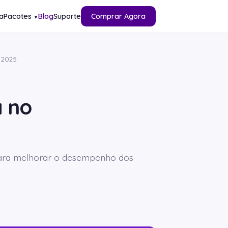
a
Pacotes
Blog
Suporte
Comprar Agora
▼
 2025
 no
 para melhorar o desempenho dos