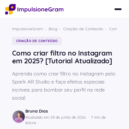
ImpulsioneGram
›
Blog
›
Criação de Conteúdo
›
Como criar
CRIAÇÃO DE CONTEÚDO
Como criar filtro no Instagram
em 2025? [Tutorial Atualizado]
Aprenda como criar filtro no Instagram pelo
Spark AR Studio e faça efeitos especiais
incríveis para bombar seu perfil na rede
social.
Bruna Dias
Atualizado em
29 de junho de 2026
·
7 min de
leitura