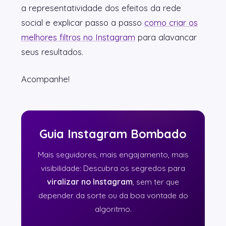
a representatividade dos efeitos da rede
social e explicar passo a passo
como criar os
melhores filtros no Instagram
para alavancar
seus resultados.
Acompanhe!
Guia Instagram Bombado
Mais seguidores, mais engajamento, mais
visibilidade: Descubra os segredos para
viralizar no Instagram
, sem ter que
depender da sorte ou da boa vontade do
algoritmo.