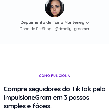
Depoimento de Marcelo Sardinha
Depoimento de Rafaela Martins
Jornalista - @eventos_de__ouro
Digital Influencer
Depoimento de Tainá Montenegro
Depoimento de Guilherme Raposo
Dona de PetShop - @richelly_groomer
Empresário
COMO FUNCIONA
Compre seguidores do TikTok pelo
ImpulsioneGram em 3 passos
simples e fáceis.