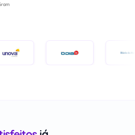
tisfeitos
já