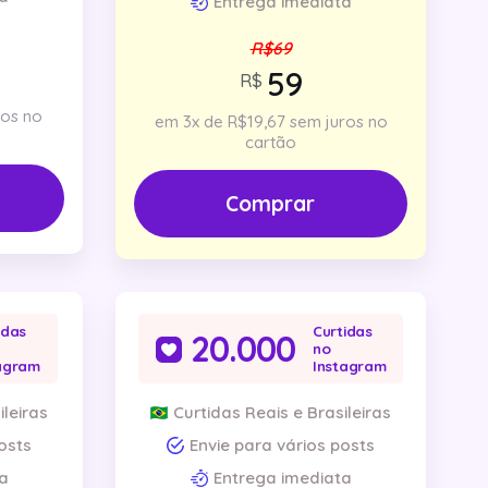
Entrega imediata
R$69
R$
ros no
em 3x de R$19,67 sem juros no
cartão
Comprar
idas
Curtidas
20.000
no
agram
Instagram
ileiras
Curtidas Reais e Brasileiras
osts
Envie para vários posts
a
Entrega imediata