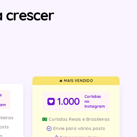
 crescer
🔥 MAIS VENDIDO
s
Curtidas
1.000
no
ram
Instagram
ileiras
Curtidas Reais e Brasileiras
osts
Envie para vários posts
a