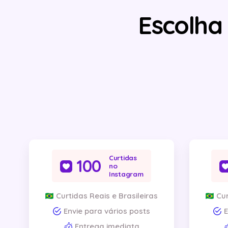
Escolha
Curtidas
100
no
Instagram
Curtidas Reais e Brasileiras
Cur
Envie para vários posts
E
Entrega imediata