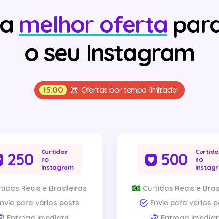
 a
melhor oferta
para
o seu
Instagram
15:00
Ofertas por tempo limitado!
Curtidas
Curtida
250
500
no
no
Instagram
Instag
tidas Reais e Brasileiras
Curtidas Reais e Bras
nvie para vários posts
Envie para vários p
Entrega imediata
Entrega imediat