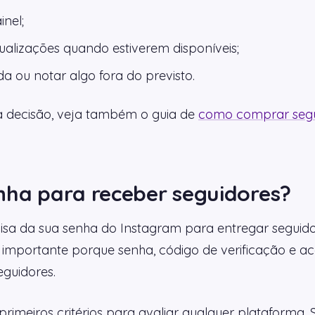
nel;
sualizações quando estiverem disponíveis;
da ou notar algo fora do previsto.
 decisão, veja também o guia de
como comprar segu
nha para receber seguidores?
sa da sua senha do Instagram para entregar seguid
to importante porque senha, código de verificação e a
eguidores.
rimeiros critérios para avaliar qualquer plataforma. S