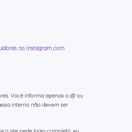
idores no Instagram com
ores. Você informa apenas o @ ou
cesso interno não devem ser
e o site pede login completo, eu