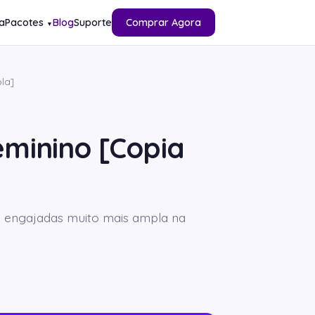
a
Pacotes
Blog
Suporte
Comprar Agora
▼
la]
eminino [Copia
as engajadas muito mais ampla na