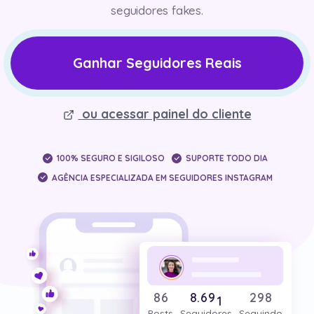
seguidores fakes.
Ganhar Seguidores Reais
ou acessar painel do cliente
0
0
0
0
1
1
0
100% SEGURO E SIGILOSO
SUPORTE TODO DIA
1
1
2
2
1
AGÊNCIA ESPECIALIZADA EM SEGUIDORES INSTAGRAM
2
0
2
0
3
3
2
3
1
3
1
4
4
3
4
2
4
2
5
5
4
5
3
5
3
6
6
5
6
4
6
4
7
0
7
6
7
5
7
5
8
0
1
8
7
8
6
8
.
6
9
1
2
9
8
Posts
Seguidores
Seguindo