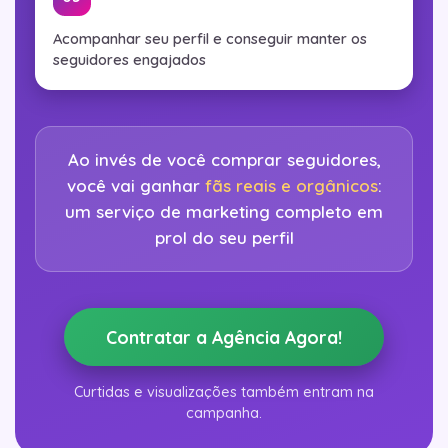
Acompanhar seu perfil e conseguir manter os
seguidores engajados
Ao invés de você comprar seguidores,
você vai ganhar
fãs reais e orgânicos
:
um serviço de marketing completo em
prol do seu perfil
Contratar a Agência Agora!
Curtidas e visualizações também entram na
campanha.