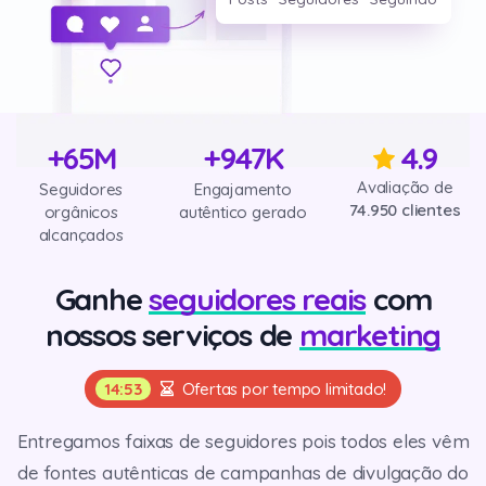
9
7
9
7
2
3
9
8
8
3
4
9
9
4
5
5
6
6
7
7
8
+65M
+
947
K
4.9
8
9
Avaliação de
Seguidores
Engajamento
9
74.950 clientes
orgânicos
autêntico gerado
alcançados
Ganhe
seguidores reais
com
nossos serviços de
marketing
14:52
Ofertas por tempo limitado!
Entregamos faixas de seguidores pois todos eles vêm
de fontes autênticas de campanhas de divulgação do