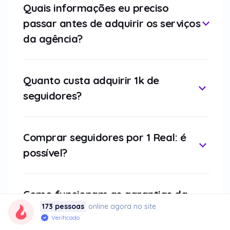
Quais informações eu preciso
passar antes de adquirir os serviços
da agência?
Quanto custa adquirir 1k de
seguidores?
Comprar seguidores por 1 Real: é
possível?
Como funcionam as garantias da
173 pessoas
online agora no site
agência de vocês?
Verificado