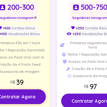
200-300
500-75
Seguidores Instagram
Seguidores Instagra
+100
Curtidas Bônus
+250
Curtidas Bôn
+100
Visualizações Bônus
+250
Visualizações B
Primeiros Fãs em 1 hora
Primeiros seguidores
hora
ha 1 Reposição Garantida
Tenha 1 Reposição Ga
esso ao Pack Viral com IA
Acesso ao Pack Viral 
riação de 4 Posts Feed
Criação de 6 Posts 
Assessoria de Imagem
Assessoria de Ima
R$
R$
Contratar Agora
Contratar Agor