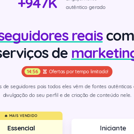
+
947
K
autêntico gerado
seguidores reais
com 
serviços de
marketin
14:55
Ofertas por tempo limitado!
s de seguidores pois todos eles vêm de fontes autêntica
divulgação do seu perfil e de criação de conteúdo nele.
🔥 MAIS VENDIDO
Essencial
Iniciante