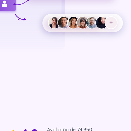
9
3
6
5
4
7
6
5
8
7
6
9
8
7
9
8
9
Avaliação de
74.950