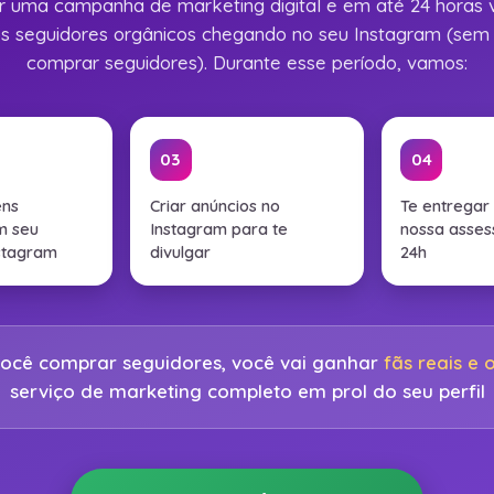
 uma campanha de marketing digital e em até 24 horas 
os seguidores orgânicos chegando no seu Instagram (sem 
comprar seguidores). Durante esse período, vamos:
03
04
ens
Criar anúncios no
Te entregar 
m seu
Instagram para te
nossa asses
nstagram
divulgar
24h
você comprar seguidores, você vai ganhar
fãs reais e 
serviço de marketing completo em prol do seu perfil