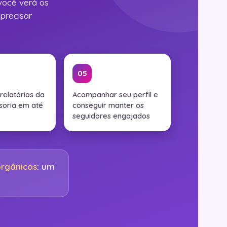
você verá os
precisar
05
relatórios da
Acompanhar seu perfil e
soria em até
conseguir manter os
seguidores engajados
orgânicos
: um