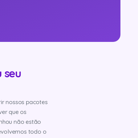
u seu
rir nossos pacotes
ver que os
anhou não estão
devolvemos todo o