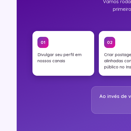
Vamos rodar
primeir
01
02
Divulgar seu perfil em
Criar postag
nossos canais
alinhadas co
público no I
Ao invés de 