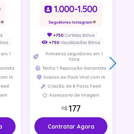
0
1.000-1.500
m
Seguidores Instagram
us
+750
Curtidas Bônus
ônus
+750
Visualizações Bônus
 em 1
Primeiros seguidores em 1
hora
rantida
Tenha 1 Reposição Garantida
com IA
Acesso ao Pack Viral com IA
Feed
Criação de 8 Posts Feed
gem
Assessoria de Imagem
R$
a
Contratar Agora