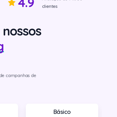
4.9
clientes
nossos
g
s de campanhas de
Básico